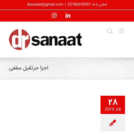
رش
تماس با ما: 02186070591
|
drsanaat@gmail.com
ه
حتوا
Instagram
LinkedIn
اجزا جرثقیل سقفی
28
06, 2015