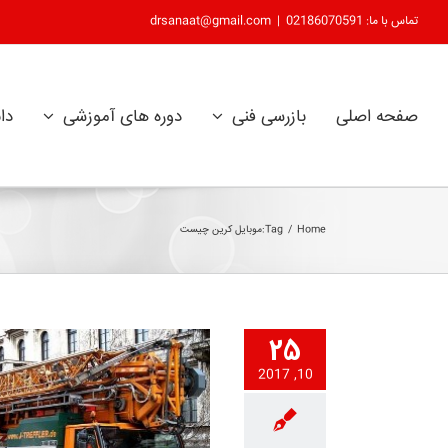
رش
تماس با ما: 02186070591
|
drsanaat@gmail.com
ه
حتوا
صفحه اصلی
بازرسی فنی
دوره های آموزشی
دان
Home
/
Tag:
موبایل کرین چیست
25
10, 2017