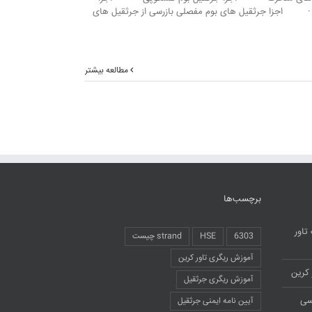
 اجزا جرثقیل های بوم مفصلی بازرسی از جرثقیل های
مطالعه بیشتر
برچسب‌ها
تاور
6303
HSE
strand چیست
آموزش ریگری تاور کرین
 کرین
آموزش ریگری جرثقیل
سی
آیین نامه ایمنی جرثقیل