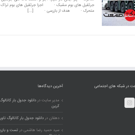
جرثقیل های بوم مشبک · اجزا جرثقیل های بوم تراک ·
جرثقیل متحرک و کارگاهی
مقالات برتر آموزشی
متحرک · هدف از بازرسی · [...]
ت در شبکه های اجتماعی
آخرین دیدگاه‌ها
مدیر سایت
در
دانلود جدول بار کاتالوگ 
کرین
دهقان
در
دانلود جدول بار کاتالوگ تاور
سید حمید رضا هاشمی
در
تست و بازر